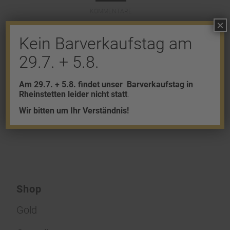
KOMMENTARE
×
Hinterlasse einen Kommentar
Kein Barverkaufstag am
An der Diskussion beteiligen?
29.7. + 5.8.
Hinterlasse uns deinen Kommentar!
Am 29.7. + 5.8. findet unser
Barverkaufstag in
Du musst
angemeldet
sein, um einen
Rheinstetten leider nicht statt
.
Kommentar abzugeben.
Wir bitten um Ihr Verständnis!
Shop
Gold