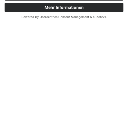
2 OZ KÄNGURU GOLDMÜNZE
AUSTRALIAN NUGGET UMLAUFWARE
7.738,78
€
zzgl.
Versand
1
2
3
WISSENSWERTES