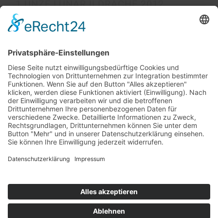
1 UNZE LUNAR II DRACHE 2012
GOLDMÜNZE
3.944,52
€
zzgl.
Versand