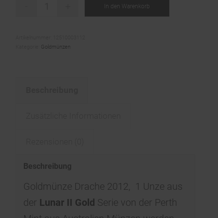
In den Warenkorb
Artikelnummer:
12510003112
Kategorie:
Goldmünzen
Beschreibung
Zusätzliche Informationen
Rezensionen (0)
Beschreibung
Goldmünze Drache 2012, 1 Unze aus
der
Lunar II Gold
Serie von der Perth