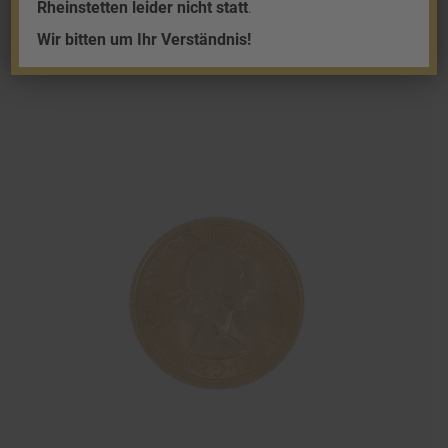
707,97
€
Rheinstetten leider nicht statt
.
zzgl.
Versand
Wir bitten um Ihr Verständnis!
Lieferzeit: 1-3 Werktage