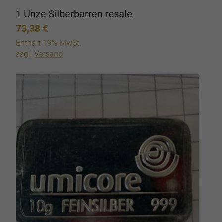
1 Unze Silberbarren resale
73,38
€
Enthält 19% MwSt.
zzgl.
Versand