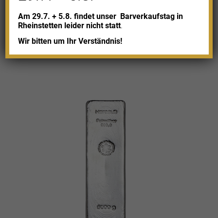
1kg Umicore Silberbarren
Am 29.7. + 5.8. findet unser
Barverkaufstag in
Rheinstetten leider nicht statt
.
2.308,05
€
Wir bitten um Ihr Verständnis!
Enthält 19% MwSt.
zzgl.
Versand