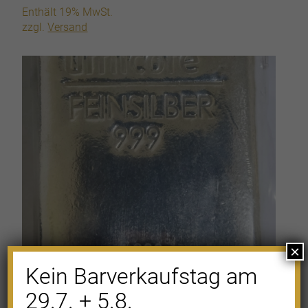
Enthält 19% MwSt.
zzgl.
Versand
×
Kein Barverkaufstag am
29.7. + 5.8.