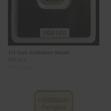
1/4 Unze Goldbarren Resale
958,92
€
zzgl.
Versand