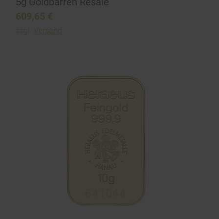
5g Goldbarren Resale
609,65
€
zzgl.
Versand