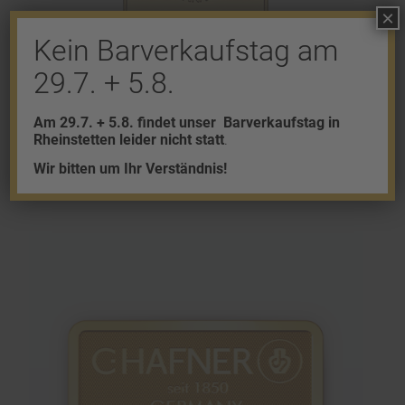
×
Kein Barverkaufstag am
29.7. + 5.8.
Am 29.7. + 5.8. findet unser
Barverkaufstag in
20g Goldbarren
Rheinstetten leider nicht statt
.
2.436,35
€
Wir bitten um Ihr Verständnis!
zzgl.
Versand