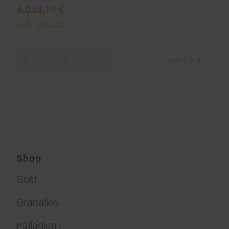
6.038,19
€
zzgl.
Versand
1
2
3
›
»
Seite 1 von 8
Shop
Gold
Granalien
Palladium