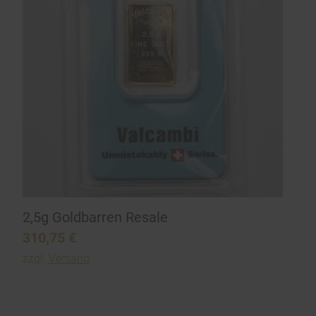
2,5g Goldbarren Resale
310,75
€
zzgl.
Versand