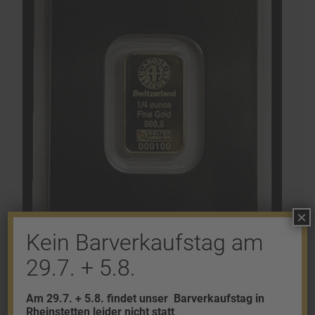
×
Kein Barverkaufstag am
29.7. + 5.8.
1/4 Unze Goldbarren Resale
Am 29.7. + 5.8. findet unser
Barverkaufstag in
Rheinstetten leider nicht statt
.