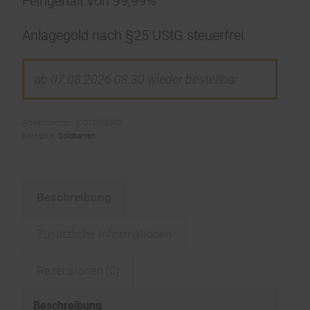
Feingehalt von 99,99%
Anlagegold nach §25 UStG steuerfrei.
ab 07.08.2026 08:30 wieder bestellbar
Artikelnummer:
11010002500
Kategorie:
Goldbarren
Beschreibung
Zusätzliche Informationen
Rezensionen (0)
Beschreibung