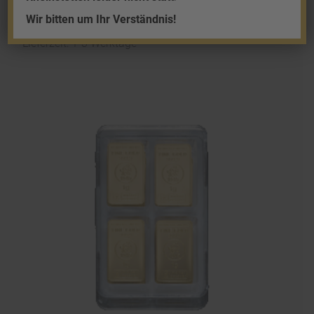
960,21
€
Wir bitten um Ihr Verständnis!
zzgl.
Versand
Lieferzeit: 1-3 Werktage