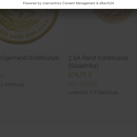
rügerrand Goldmünze
2 SA Rand Goldmünze
(Südafrika)
878,75
€
nd
zzgl.
Versand
1-3 Werktage
Lieferzeit: 1-3 Werktage