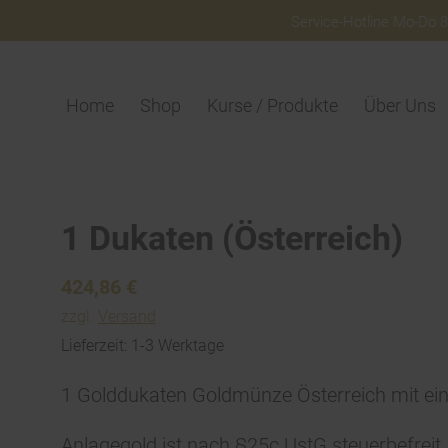
Service-Hotline Mo-Do 8:
Home
Shop
Kurse / Produkte
Über Uns
1 Dukaten (Österreich)
424,86
€
zzgl.
Versand
Lieferzeit: 1-3 Werktage
1 Golddukaten Goldmünze Österreich mit ei
Anlagegold ist nach §25c UstG steuerbefreit.