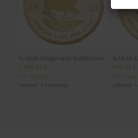
½ Unze Krügerrand Goldmünze
¼ Unze K
1.926,03
€
977,47
€
zzgl.
Versand
zzgl.
Versa
Lieferzeit: 1-3 Werktage
Lieferzeit: 