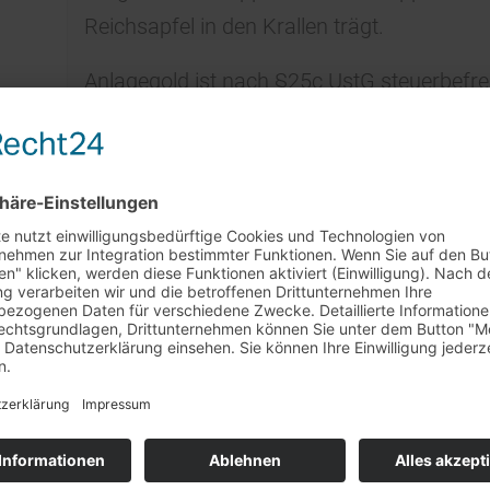
Reichsapfel in den Krallen trägt.
Anlagegold ist nach §25c UstG steuerbefrei
Hinweis: Münzfotos bzw. Jahrgänge sind
abweichen.
rkaufstag am 29.7. + 5.8.
et unser
Barverkaufstag in Rheinstetten leider nicht statt
.
ständnis!