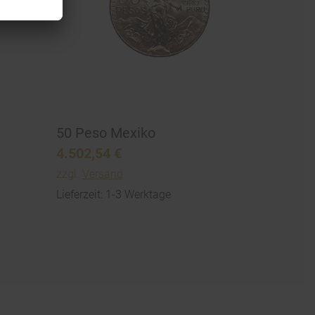
50 Peso Mexiko
4.502,54
€
zzgl.
Versand
Lieferzeit: 1-3 Werktage