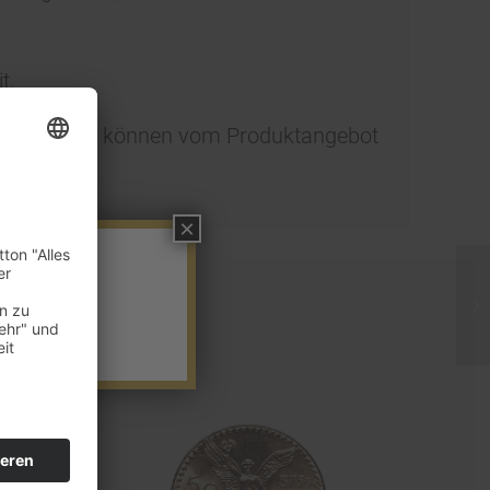
t.
 Muster und können vom Produktangebot
×