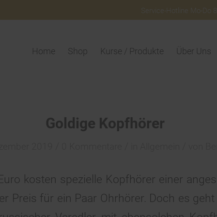
Service-Hotline Mo-Do 8:
Home
Shop
Kurse / Produkte
Über Uns
Goldige Kopfhörer
/
/
/
ezember 2019
0 Kommentare
in
Allgemein
von
Be
uro kosten spezielle Kopfhörer einer anges
zer Preis für ein Paar Ohrhörer. Doch es geht