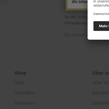
Wir bitten um Ihr Ver
Hinterlasse eine
An der Diskussion betei
Hinterlasse uns deinen
Du musst
angemelde
Shop
Über u
Gold
Über U
Granalien
Barverk
Palladium
Sicherh