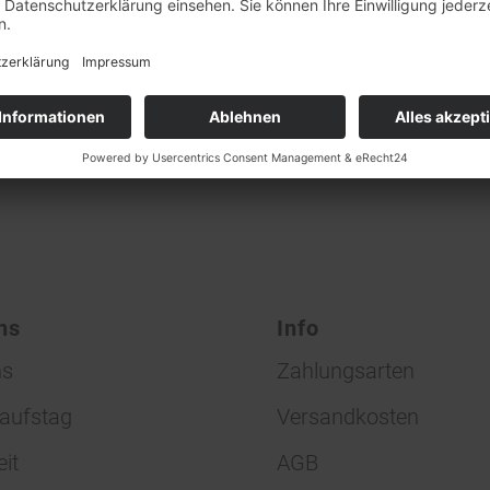
ständnis!
n Kommentar
ligen?
 Kommentar!
t
sein, um einen Kommentar abzugeben.
ns
Info
ns
Zahlungsarten
aufstag
Versandkosten
eit
AGB