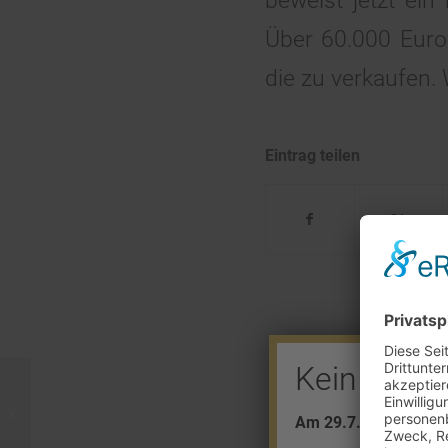
beweist jetzt ei
Über 60.000 Euro 
die zu verkaufen. W
Eintrag teilen
Kein Barve
Briten im Goldwahn
Am 29.7. + 5.8. find