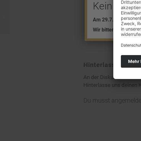
Kein Barve
Kein Kupfergeld mehr
Am 29.7. + 5.8. find
Wir bitten um Ihr Ver
Hinterlasse eine
An der Diskussion betei
Hinterlasse uns deinen
Du musst
angemelde