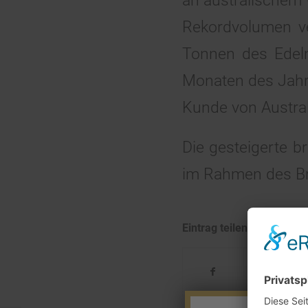
an australischem
Rekordvolumen v
Tonnen des Edelm
Monaten des Jahre
Kunde von Austral
Die gesteigerte b
im Rahmen des Bre
Eintrag teilen