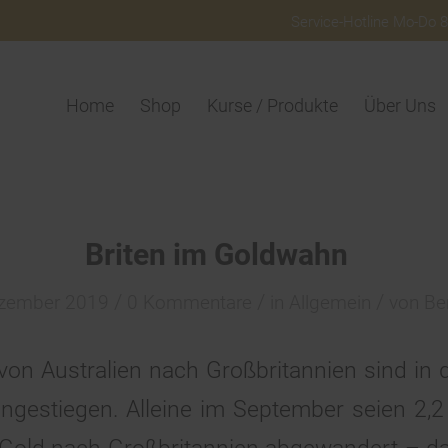
Service-Hotline Mo-Do 8:
Home
Shop
Kurse / Produkte
Über Uns
Briten im Goldwahn
/
/
/
ezember 2019
0 Kommentare
in
Allgemein
von
Be
von Australien nach Großbritannien sind in
estiegen. Alleine im September seien 2,2 M