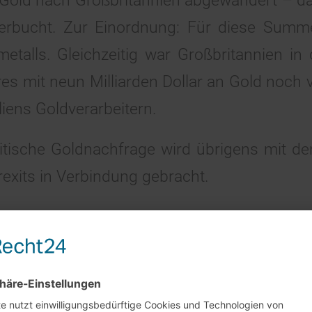
 Gold nach Großbritannien abgewandert – da
erbucht. Zur Einordnung: Für diese Summ
etalls. Gleichzeitig war Großbritannien in
s mit neun Milliarden Dollar an Gold noch 
iens Goldverarbeitern.
ritische Goldnachfrage wird übrigens mit d
xits in Verbindung gebracht.