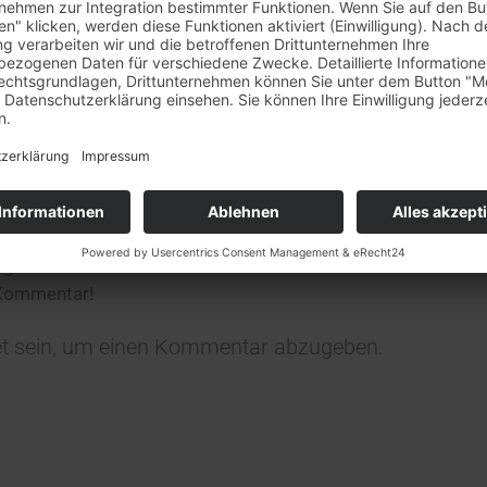
rkaufstag am 29.7. + 5.8.
et unser
Barverkaufstag in Rheinstetten leider nicht statt
.
ständnis!
0
KOMMENTARE
n Kommentar
ligen?
 Kommentar!
t
sein, um einen Kommentar abzugeben.