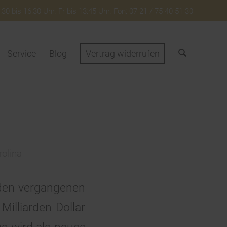
30 bis 16:30 Uhr. Fr bis 13:45 Uhr. Fon: 07 21 / 75 40 51 30
Service
Blog
Vertrag widerrufen
rolina
 den vergangenen
illiarden Dollar