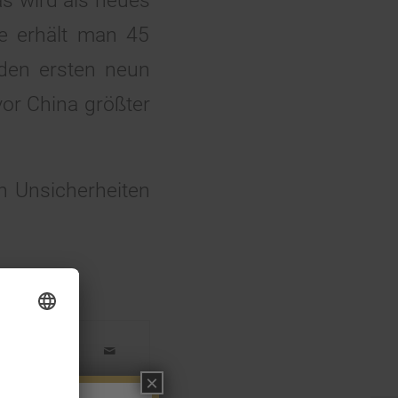
s wird als neues
e erhält man 45
 den ersten neun
vor China größter
en Unsicherheiten
×