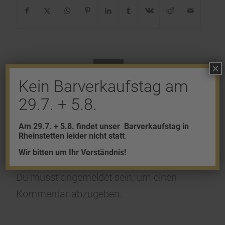
×
0
Kein Barverkaufstag am
29.7. + 5.8.
KOMMENTARE
Hinterlasse einen Kommentar
Am 29.7. + 5.8. findet unser
Barverkaufstag in
Rheinstetten leider nicht statt
.
An der Diskussion beteiligen?
Wir bitten um Ihr Verständnis!
Hinterlasse uns deinen Kommentar!
Du musst
angemeldet
sein, um einen
Kommentar abzugeben.