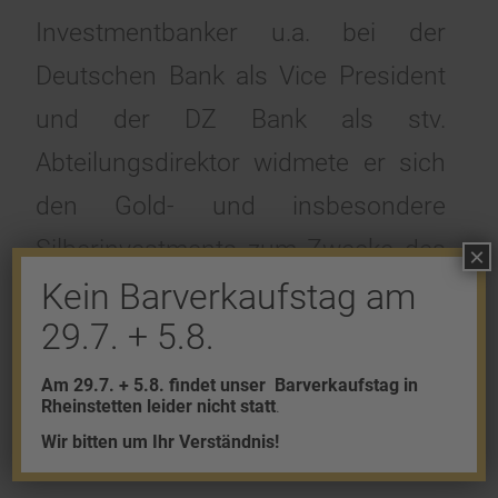
Investmentbanker u.a. bei der
Deutschen Bank als Vice President
und der DZ Bank als stv.
Abteilungsdirektor widmete er sich
den Gold- und insbesondere
Silberinvestments zum Zwecke des
×
Kein Barverkaufstag am
Vermögensschutzes. Sein erstes
29.7. + 5.8.
Buch „Silber – das bessere Gold“
verkaufte sich bereits über 20.000
Am 29.7. + 5.8. findet unser
Barverkaufstag in
Rheinstetten leider nicht statt
.
Mal. Inzwischen ist sein zweites
Wir bitten um Ihr Verständnis!
Werk „Vermögen retten – in Silber