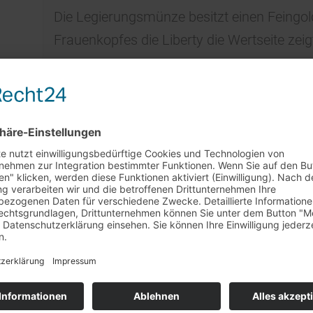
Die Legierungsmünze besitzt einen Feingoldg
Frauenkopfes die Liberty die Wertseite zei
Anlagegold ist nach §25c UstG steuerbefrei
Hinweis: Münzfotos bzw. Jahrgänge sind
abweichen.
rkaufstag am 29.7. + 5.8.
et unser
Barverkaufstag in Rheinstetten leider nicht statt
.
ständnis!