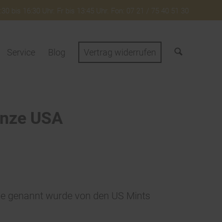
30 bis 16:30 Uhr. Fr bis 13:45 Uhr. Fon: 07 21 / 75 40 51 30
Service
Blog
Vertrag widerrufen
ünze USA
le genannt wurde von den US Mints