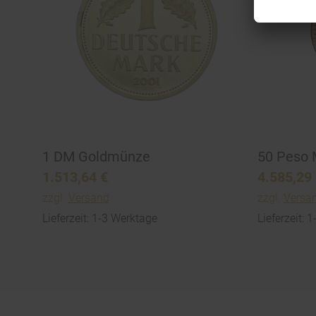
1 DM Goldmünze
50 Peso 
1.513,64
€
4.585,29
zzgl.
Versand
zzgl.
Versa
Lieferzeit: 1-3 Werktage
Lieferzeit: 