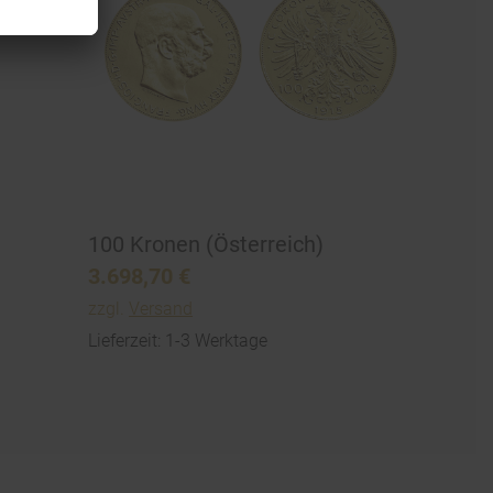
100 Kronen (Österreich)
3.698,70
€
zzgl.
Versand
Lieferzeit: 1-3 Werktage