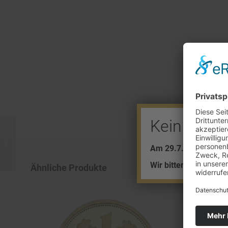
Kein Barve
20 Kronen (Österreich)
Am 29.7. + 5.8. find
NP
Wir bitten um Ihr Ver
Ähnliche Produkte