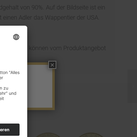
ehalt von 90%. Auf der Bildseite ist ein
gt einen Adler das Wappentier der USA.
t.
 Muster und können vom Produktangebot
×