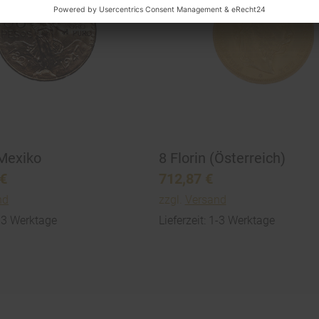
Mexiko
8 Florin (Österreich)
€
712,87
€
nd
zzgl.
Versand
1-3 Werktage
Lieferzeit: 1-3 Werktage