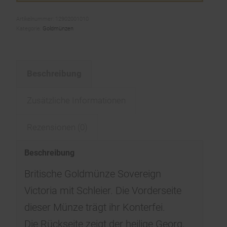
Artikelnummer:
12902001010
Kategorie:
Goldmünzen
Beschreibung
Zusätzliche Informationen
Rezensionen (0)
Beschreibung
Britische Goldmünze Sovereign
Victoria mit Schleier. Die Vorderseite
dieser Münze trägt ihr Konterfei.
Die Rückseite zeigt der heilige Georg,