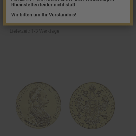
20 Peso Mexiko
Rheinstetten leider nicht statt
.
1.866,27
€
Wir bitten um Ihr Verständnis!
zzgl.
Versand
Lieferzeit: 1-3 Werktage