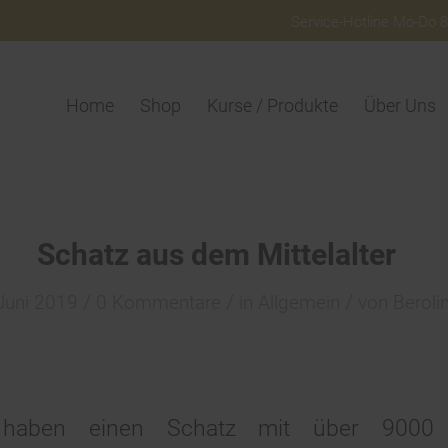
Service-Hotline Mo-Do 8:
Home
Shop
Kurse / Produkte
Über Uns
Schatz aus dem Mittelalter
/
/
/
Juni 2019
0 Kommentare
in
Allgemein
von
Beroli
 haben einen Schatz mit über 9000 mit