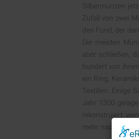
Silbermünzen jet
Zufall von zwei M
den Fund, der dar
Die meisten Münz
aber schließen, 
hundert von ihne
ein Ring, Kerami
Textilien. Einig
Jahr 1300 gelage
rekonstruiert wer
mehr nachvollzieh