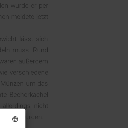
den wurde er per
nen meldete jetzt
icht lässt sich
deln muss. Rund
z waren außerdem
wie verschiedene
ie Münzen um das
te Becherkachel
 allerdings nicht
egraben wurden.