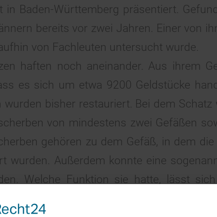
zt in Baden-Württemberg präsentiert. Gefun
ännern bereits vor zwei Jahren. Einer von ih
aufhin von Fachleuten untersucht wurde.
en haften noch aneinander. Aus ihrem Gew
dass es sich um etwa 9200 Geldstücke han
n wurden bisher restauriert. Bei dem Schat
kscherben von mindestens zwei Gefäßen so
e Scherben gehören zu dem Gefäß, in dem d
rt wurden. Außerdem konnte eine sogenann
den. Welche Funktion sie hatte, lässt sich
en, weil die Stücke nicht sachgerecht ausg