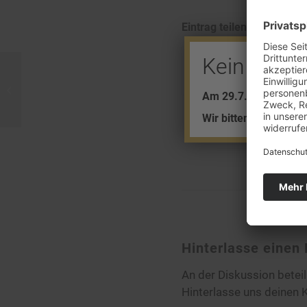
Eintrag teilen
Kein Barve
23 Tonnen Gold an einem Tag
Am 29.7. + 5.8. find
Wir bitten um Ihr Ver
Hinterlasse eine
An der Diskussion betei
Hinterlasse uns deinen