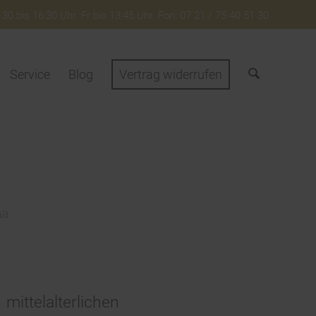
30 bis 16:30 Uhr. Fr bis 13:45 Uhr. Fon: 07 21 / 75 40 51 30
Service
Blog
Vertrag widerrufen
na
telalterlichen