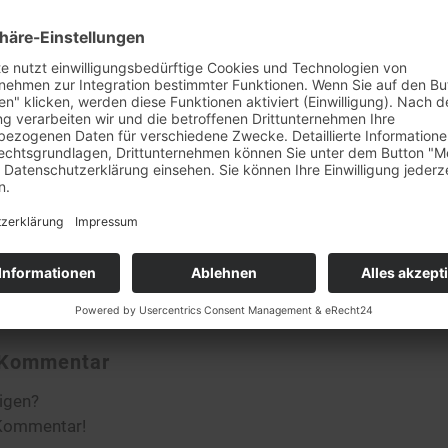
rkaufstag am 29.7. + 5.8.
et unser
Barverkaufstag in Rheinstetten leider nicht statt
.
ständnis!
0
KOMMENTARE
n Kommentar
ligen?
 Kommentar!