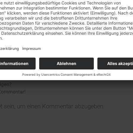
rkaufstag am 29.7. + 5.8.
et unser
Barverkaufstag in Rheinstetten leider nicht statt
.
ständnis!
0
KOMMENTARE
n Kommentar
ligen?
 Kommentar!
t
sein, um einen Kommentar abzugeben.