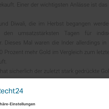
gekauft. Einer der wichtigsten Anlässe ist da
nd Diwali, die im Herbst begangen werden
zu den umsatzstärksten Tagen für indi
. Dieses Mal waren die Inder allerdings in
0 Prozent mehr Gold im Vergleich zum letzt
ft.
at sicherlich der zuletzt stark gedrückte Gol