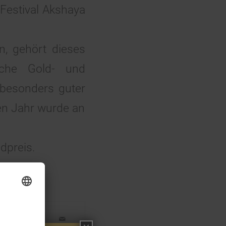
s Festival Akshaya
, gehört dieses
sche Gold- und
 besonders guter
en Jahr wurde an
dpreis.