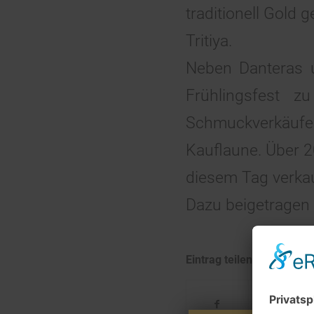
traditionell Gold 
Tritiya.
Neben Danteras u
Frühlingsfest 
Schmuckverkäufer
Kauflaune. Über 2
diesem Tag verkau
Dazu beigetragen h
Eintrag teilen