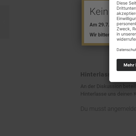
Kein Barve
Australier findet Goldklumpen
Am 29.7. + 5.8. find
Wir bitten um Ihr Ver
Hinterlasse eine
An der Diskussion betei
Hinterlasse uns deinen
Du musst
angemelde