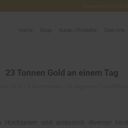
Service-Hotline Mo-Do 8:
Home
Shop
Kurse / Produkte
Über Uns
23 Tonnen Gold an einem Tag
/
/
/
Juni 2019
0 Kommentare
in
Allgemein
von
Beroli
u Hochzeiten und anlässlich diverser hind