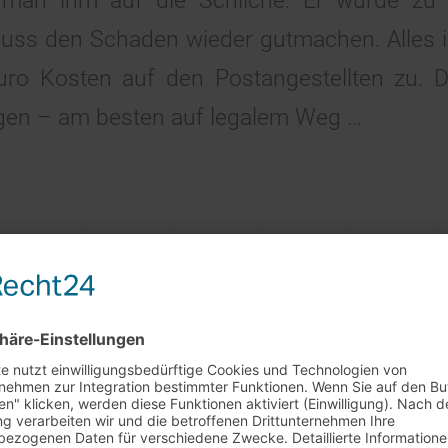
an ihm auf die Schliche. Er wurde zu e
uss den Schaden wieder gutmachen. Alles 
ro Kosten auf den Postangestellten zu. D
ngen – am besten auf legalem Weg …
rkaufstag am 29.7. + 5.8.
0
et unser
Barverkaufstag in Rheinstetten leider nicht statt
.