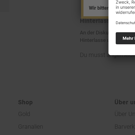
Wir bitten um Ihr Ver
Hinterlasse eine
An der Diskussion betei
Hinterlasse uns deinen
Du musst
angemelde
Shop
Über u
Gold
Über U
Granalien
Barverk