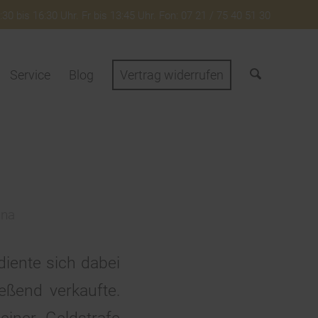
30 bis 16:30 Uhr. Fr bis 13:45 Uhr. Fon: 07 21 / 75 40 51 30
Service
Blog
Vertrag widerrufen
ina
diente sich dabei
eßend verkaufte.