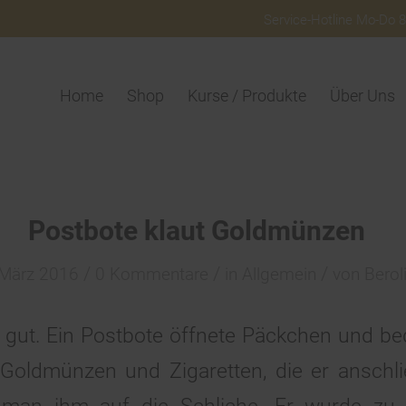
Service-Hotline Mo-Do 8:
Home
Shop
Kurse / Produkte
Über Uns
Postbote klaut Goldmünzen
/
/
/
 März 2016
0 Kommentare
in
Allgemein
von
Berol
t gut. Ein Postbote öffnete Päckchen und be
Goldmünzen und Zigaretten, die er anschli