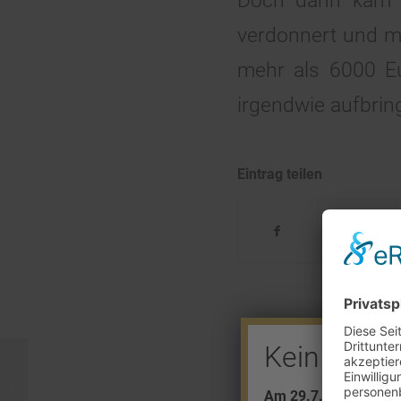
Doch dann kam m
verdonnert und m
mehr als 6000 Eu
irgendwie aufbri
Eintrag teilen
Kein Barve
Rätselhafte Goldspiralen
Am 29.7. + 5.8. find