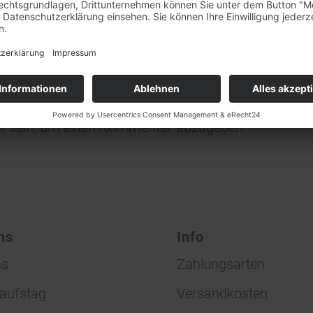
ständnis!
KOMMENTARE
n Kommentar
ligen?
 Kommentar!
t
sein, um einen Kommentar abzugeben.
ns
Info
ns
Zahlungsarten
aufstag
Versandkosten