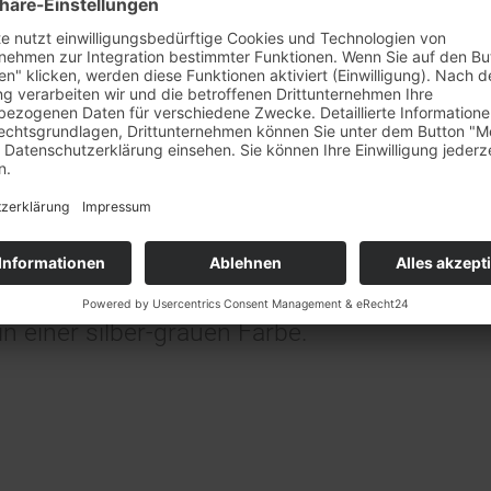
 begehrt – und Platin ist sehr begehrt. 
delmetall findet sich zum Beispiel in The
rkaufstag am 29.7. + 5.8.
n Fahrzeugen, in Laserdruckern, medizinis
et unser
Barverkaufstag in Rheinstetten leider nicht statt
.
nd Laborgeräten. Der nicht gerade große
ständnis!
en erfreut sich das Edelmetall noch in ei
eren Beliebtheit: Im Schmuckbereich schi
in einer silber-grauen Farbe.