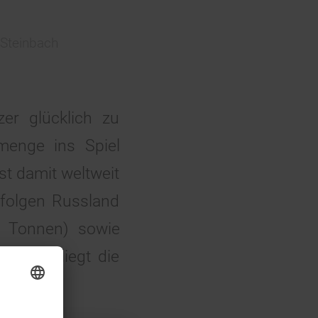
Steinbach
er glücklich zu
menge ins Spiel
st damit weltweit
folgen Russland
4 Tonnen) sowie
esamt liegt die