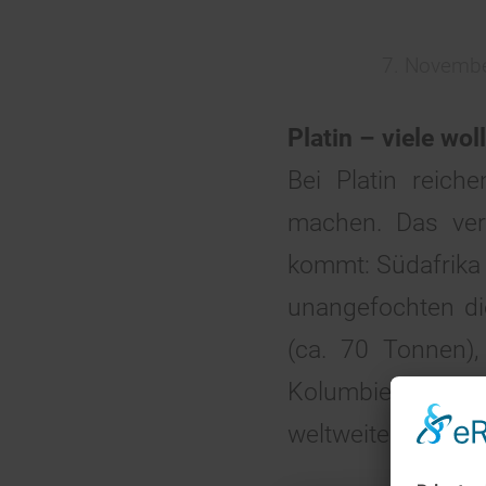
7. Novemb
Platin – viele wo
Bei Platin reic
machen. Das verw
kommt: Südafrika 
unangefochten di
(ca. 70 Tonnen)
Kolumbien und Si
weltweite Förderm