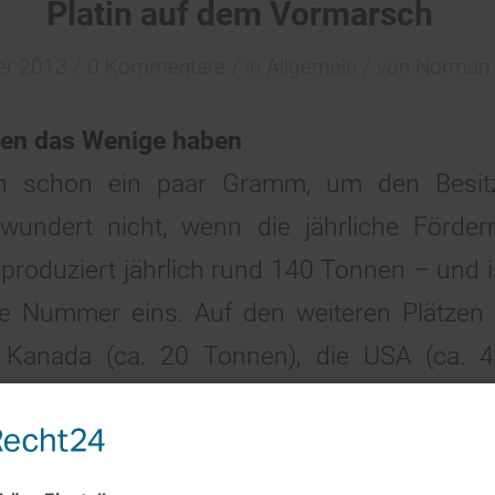
Platin auf dem Vormarsch
/
/
/
er 2013
0 Kommentare
in
Allgemein
von
Norman 
llen das Wenige haben
hen schon ein paar Gramm, um den Besitz
undert nicht, wenn die jährliche Förder
produziert jährlich rund 140 Tonnen – und i
e Nummer eins. Auf den weiteren Plätzen 
, Kanada (ca. 20 Tonnen), die USA (ca. 
mbabwe mit jeweils rund 1,5 Tonnen. Insg
enge also bei nur rund 240 Tonnen.