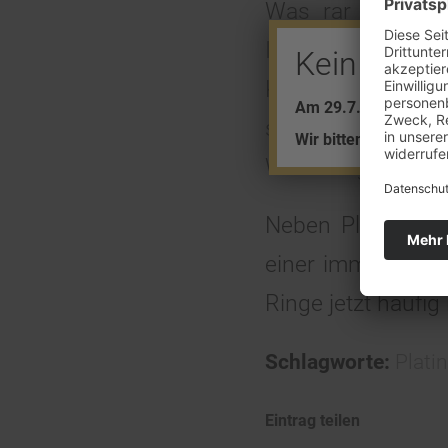
Was rar ist, ist
Industrie: Das E
Kein Barve
Katalysatoren vo
Am 29.7. + 5.8. find
sowie Chemie- u
Wir bitten um Ihr Ver
Wertanlage.
Neben Platinbarr
einer immer größ
Ringe jetzt häufig 
Schlagworte:
Platin
Eintrag teilen