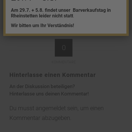
Am 29.7. + 5.8. findet unser
Barverkaufstag in
Rheinstetten leider nicht statt
.
Wir bitten um Ihr Verständnis!
0
KOMMENTARE
Hinterlasse einen Kommentar
An der Diskussion beteiligen?
Hinterlasse uns deinen Kommentar!
Du musst
angemeldet
sein, um einen
Kommentar abzugeben.