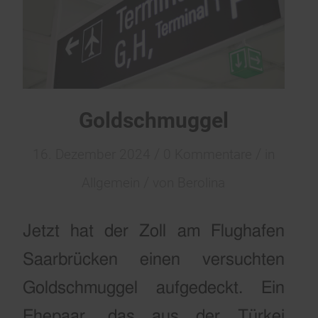
Goldschmuggel
/
/
16. Dezember 2024
0 Kommentare
in
/
Allgemein
von
Berolina
Jetzt hat der Zoll am Flughafen
Saarbrücken einen versuchten
Goldschmuggel aufgedeckt. Ein
Ehepaar, das aus der Türkei