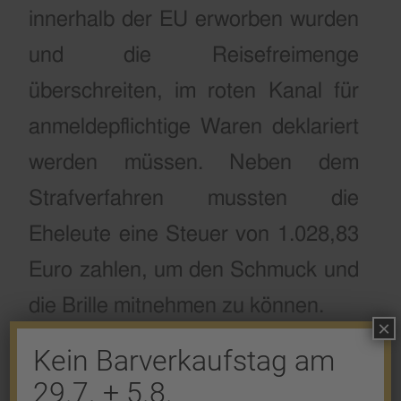
innerhalb der EU erworben wurden
und die Reisefreimenge
überschreiten, im roten Kanal für
anmeldepflichtige Waren deklariert
werden müssen. Neben dem
Strafverfahren mussten die
Eheleute eine Steuer von 1.028,83
Euro zahlen, um den Schmuck und
die Brille mitnehmen zu können.
×
Kein Barverkaufstag am
Eintrag teilen
29.7. + 5.8.