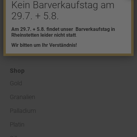
Kein Barverkaufstag am
Du musst
angemeldet
sein, um einen
29.7. + 5.8.
Kommentar abzugeben.
Am 29.7. + 5.8. findet unser
Barverkaufstag in
Rheinstetten leider nicht statt
.
Wir bitten um Ihr Verständnis!
Shop
Gold
Granalien
Palladium
Platin