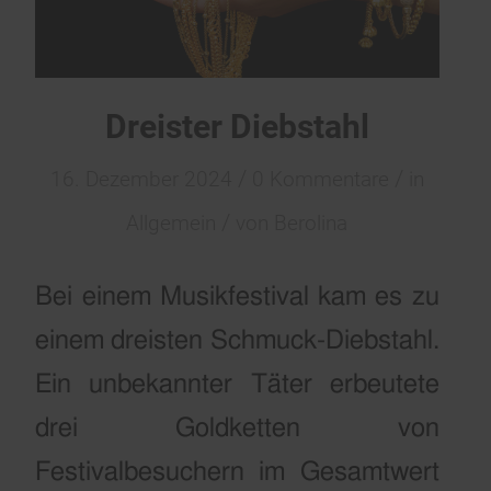
Dreister Diebstahl
/
/
16. Dezember 2024
0 Kommentare
in
/
Allgemein
von
Berolina
Bei einem Musikfestival kam es zu
einem dreisten Schmuck-Diebstahl.
Ein unbekannter Täter erbeutete
drei Goldketten von
Festivalbesuchern im Gesamtwert