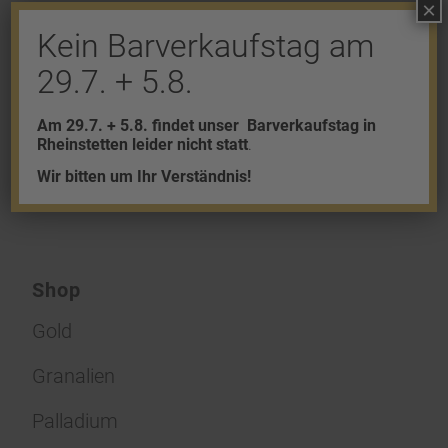
×
An der Diskussion beteiligen?
Kein Barverkaufstag am
Hinterlasse uns deinen Kommentar!
29.7. + 5.8.
Du musst
angemeldet
sein, um einen
Am 29.7. + 5.8. findet unser
Barverkaufstag in
Kommentar abzugeben.
Rheinstetten leider nicht statt
.
Wir bitten um Ihr Verständnis!
Shop
Gold
Granalien
Palladium