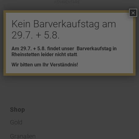
KOMMENTARE
×
Hinterlasse einen Kommentar
Kein Barverkaufstag am
An der Diskussion beteiligen?
29.7. + 5.8.
Hinterlasse uns deinen Kommentar!
Am 29.7. + 5.8. findet unser
Barverkaufstag in
Du musst
angemeldet
sein, um einen
Rheinstetten leider nicht statt
.
Kommentar abzugeben.
Wir bitten um Ihr Verständnis!
Shop
Gold
Granalien