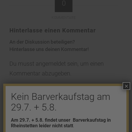
0
KOMMENTARE
Hinterlasse einen Kommentar
An der Diskussion beteiligen?
Hinterlasse uns deinen Kommentar!
Du musst
angemeldet
sein, um einen
Kommentar abzugeben.
×
Kein Barverkaufstag am
29.7. + 5.8.
Shop
Am 29.7. + 5.8. findet unser
Barverkaufstag in
Rheinstetten leider nicht statt
.
Gold