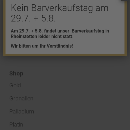
Hinterlasse uns deinen Kommentar!
Kein Barverkaufstag am
29.7. + 5.8.
Du musst
angemeldet
sein, um einen
Kommentar abzugeben.
Am 29.7. + 5.8. findet unser
Barverkaufstag in
Rheinstetten leider nicht statt
.
Wir bitten um Ihr Verständnis!
Shop
Gold
Granalien
Palladium
Platin