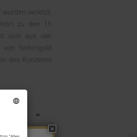
wurden verletzt,
ehört zu den 15
t sich aus vier
 von Seifengold
tion des Konzerns
×