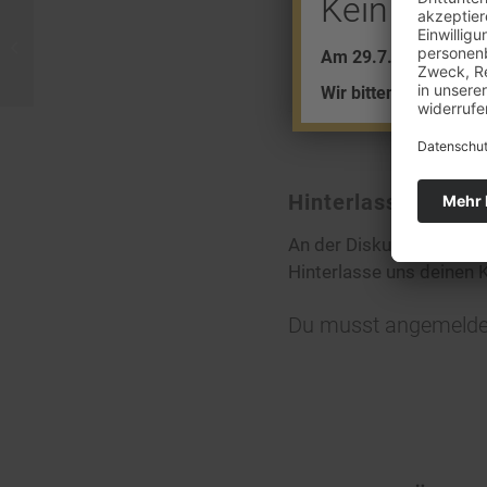
Kein Barve
Tonnen von Gold entdeckt
Am 29.7. + 5.8. find
Wir bitten um Ihr Ver
Hinterlasse eine
An der Diskussion betei
Hinterlasse uns deinen
Du musst
angemelde