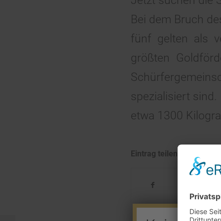
Jetzt suchen die 
Bei dem Bruch de
fünf gelten als 
größten Goldförd
Schürfergemeins
spezialisiert sin
etwa 1300 Kilogr
Eintrag teilen