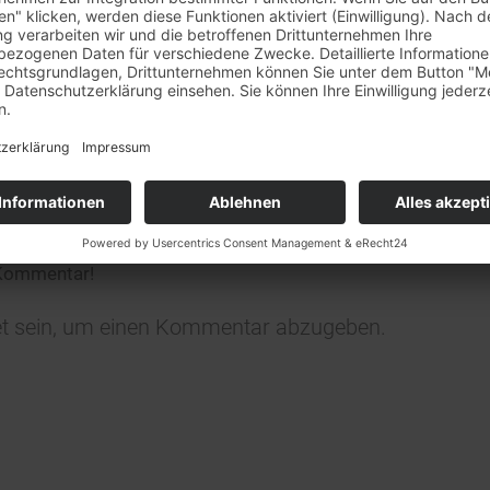
rkaufstag am 29.7. + 5.8.
et unser
Barverkaufstag in Rheinstetten leider nicht statt
.
ständnis!
0
KOMMENTARE
n Kommentar
ligen?
 Kommentar!
t
sein, um einen Kommentar abzugeben.