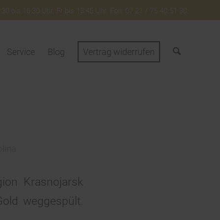
30 bis 16:30 Uhr. Fr bis 13:45 Uhr. Fon: 07 21 / 75 40 51 30
Service
Blog
Vertrag widerrufen
lina
ion Krasnojarsk
old weggespült.