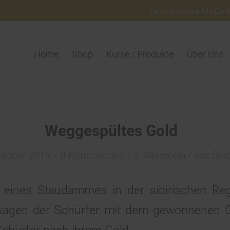
Service-Hotline Mo-Do 8:
Home
Shop
Kurse / Produkte
Über Uns
Weggespültes Gold
/
/
/
ktober 2019
0 Kommentare
in
Allgemein
von
Bero
eines Staudammes in der sibirischen Reg
agen der Schürfer mit dem gewonnenen G