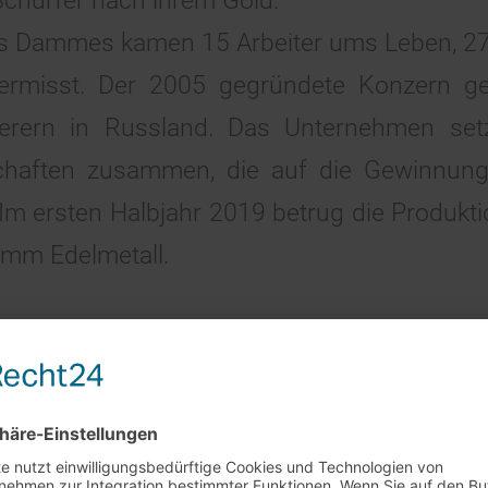
Schürfer nach ihrem Gold.
s Dammes kamen 15 Arbeiter ums Leben, 27 
vermisst. Der 2005 gegründete Konzern g
erern in Russland. Das Unternehmen setz
chaften zusammen, die auf die Gewinnung
d. Im ersten Halbjahr 2019 betrug die Produk
amm Edelmetall.