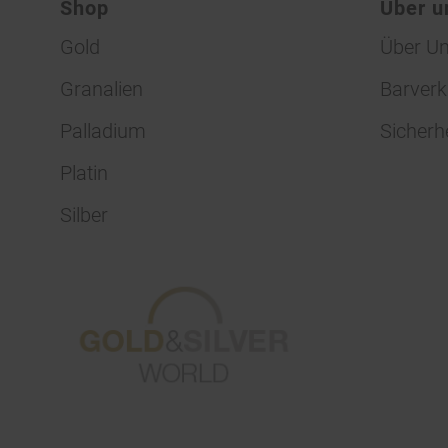
Shop
Über u
Gold
Über U
Granalien
Barverk
Palladium
Sicherh
Platin
Silber