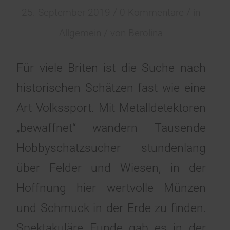
/
/
25. September 2019
0 Kommentare
in
/
Allgemein
von
Berolina
Für viele Briten ist die Suche nach
historischen Schätzen fast wie eine
Art Volkssport. Mit Metalldetektoren
„bewaffnet“ wandern Tausende
Hobbyschatzsucher stundenlang
über Felder und Wiesen, in der
Hoffnung hier wertvolle Münzen
und Schmuck in der Erde zu finden.
Spektakuläre Funde gab es in der