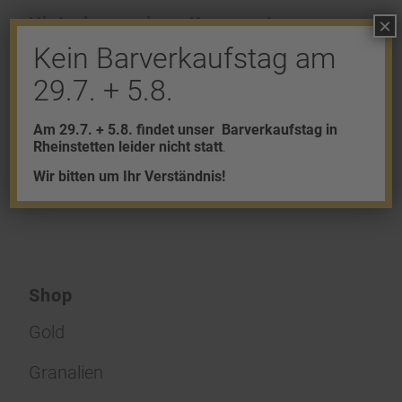
Hinterlasse einen Kommentar
×
Kein Barverkaufstag am
An der Diskussion beteiligen?
Hinterlasse uns deinen Kommentar!
29.7. + 5.8.
Du musst
angemeldet
sein, um einen
Am 29.7. + 5.8. findet unser
Barverkaufstag in
Rheinstetten leider nicht statt
.
Kommentar abzugeben.
Wir bitten um Ihr Verständnis!
Shop
Gold
Granalien