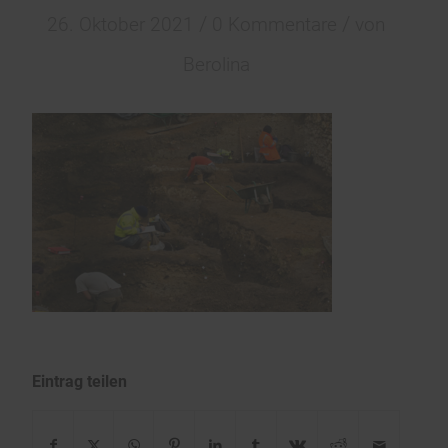
/
/
26. Oktober 2021
0 Kommentare
von
Berolina
Eintrag teilen