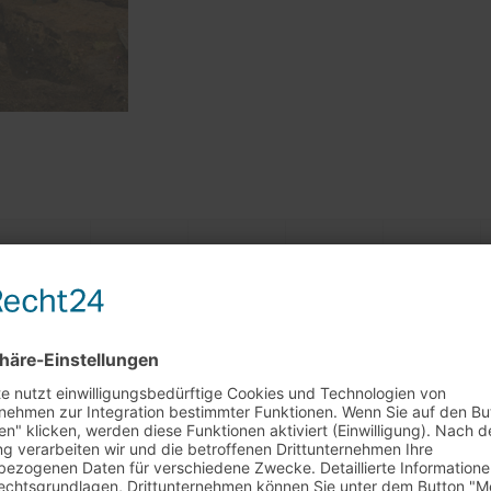
rkaufstag am 29.7. + 5.8.
0