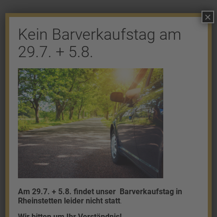
×
Kein Barverkaufstag am
29.7. + 5.8.
Shop
Gold
Granalien
Palladium
Platin
Silber
Am 29.7. + 5.8. findet unser
Barverkaufstag in
Rheinstetten leider nicht statt
.
Wir bitten um Ihr Verständnis!