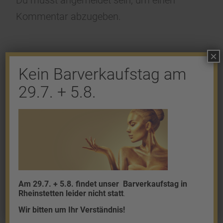
Du musst
angemeldet
sein, um einen
Kommentar abzugeben.
×
Kein Barverkaufstag am
29.7. + 5.8.
Shop
Gold
Granalien
Palladium
Platin
Am 29.7. + 5.8. findet unser
Barverkaufstag in
Rheinstetten leider nicht statt
.
Silber
Wir bitten um Ihr Verständnis!