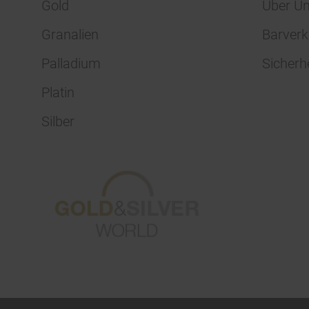
Gold
Über U
Granalien
Barverk
Palladium
Sicherh
Platin
Silber