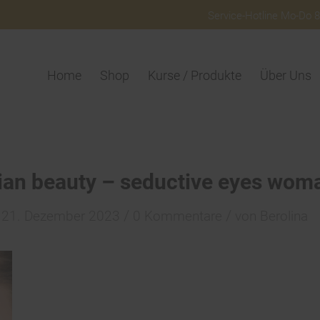
Service-Hotline Mo-Do 8:
Home
Shop
Kurse / Produkte
Über Uns
ian beauty – seductive eyes wom
/
/
21. Dezember 2023
0 Kommentare
von
Berolina