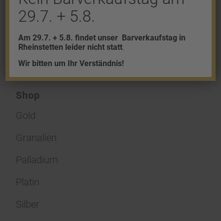
Du musst
angemeldet
sein, um einen
29.7. + 5.8.
Kommentar abzugeben.
Am 29.7. + 5.8. findet unser
Barverkaufstag in
Rheinstetten leider nicht statt
.
Wir bitten um Ihr Verständnis!
Shop
Gold
Granalien
Palladium
Platin
Silber