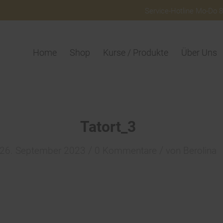
Service-Hotline Mo-Do 8:
Home
Shop
Kurse / Produkte
Über Uns
Tatort_3
/
/
26. September 2023
0 Kommentare
von
Berolina