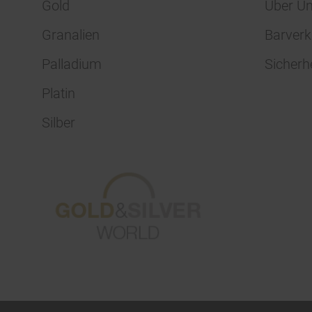
Gold
Über U
Granalien
Barverk
Palladium
Sicherh
Platin
Silber