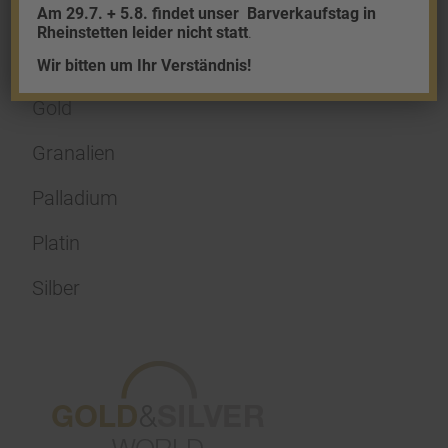
Am 29.7. + 5.8. findet unser
Barverkaufstag in
Rheinstetten leider nicht statt
.
Shop
Wir bitten um Ihr Verständnis!
Gold
Granalien
Palladium
Platin
Silber