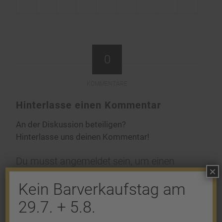
0
KOMMENTARE
Hinterlasse einen Kommentar
An der Diskussion beteiligen?
Hinterlasse uns deinen Kommentar!
Du musst
angemeldet
sein, um einen
×
Kommentar abzugeben.
Kein Barverkaufstag am
29.7. + 5.8.