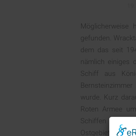
19.
Möglicherweise 
gefunden. Wrackta
dem das seit 194
nämlich einiges 
Schiff aus Köni
Bernsteinzimmer 
wurde. Kurz dara
Roten Armee umz
Schiffen über e
Ostgebieten evakui