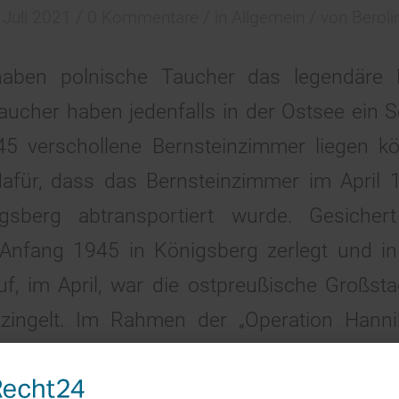
/
/
/
 Juli 2021
0 Kommentare
in
Allgemein
von
Beroli
haben polnische Taucher das legendäre 
ucher haben jedenfalls in der Ostsee ein Sc
5 verschollene Bernsteinzimmer liegen kö
dafür, dass das Bernsteinzimmer im April
gsberg abtransportiert wurde. Gesicher
Anfang 1945 in Königsberg zerlegt und in
uf, im April, war die ostpreußische Großst
ingelt. Im Rahmen der „Operation Hanni
ine Million Soldaten und Zivilisten au
ert. Die „Karlsruhe“, das Schiff, dass polnis