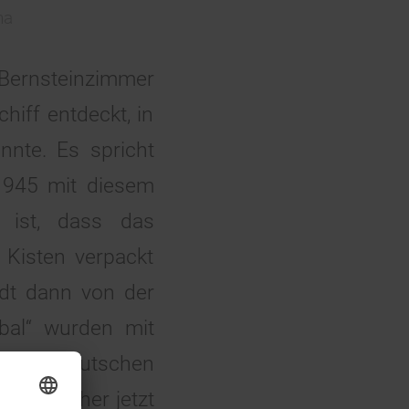
na
Bernsteinzimmer
hiff entdeckt, in
nnte. Es spricht
 1945 mit diesem
t ist, dass das
 Kisten verpackt
adt dann von der
bal“ wurden mit
s den deutschen
che Taucher jetzt