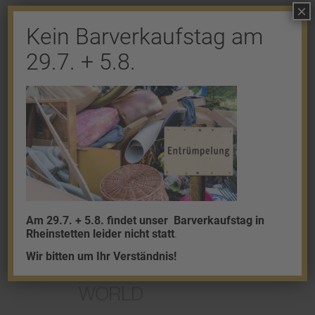
×
Shop
Kein Barverkaufstag am
Gold
29.7. + 5.8.
Granalien
Palladium
Platin
Silber
Am 29.7. + 5.8. findet unser
Barverkaufstag in
Rheinstetten leider nicht statt
.
Wir bitten um Ihr Verständnis!