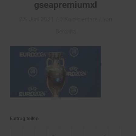
gseapremiumxl
/
/
23. Juni 2021
0 Kommentare
von
Berolina
Eintrag teilen