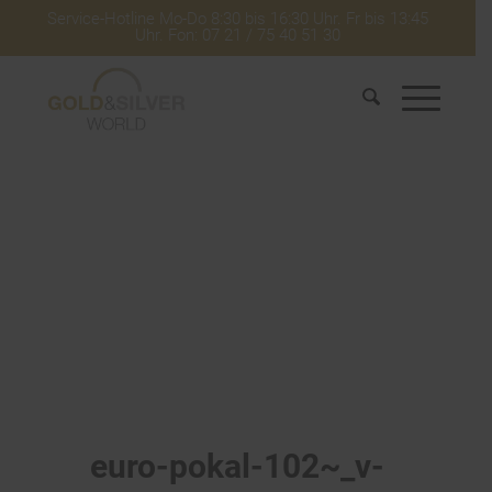
Service-Hotline Mo-Do 8:30 bis 16:30 Uhr. Fr bis 13:45
Uhr. Fon: 07 21 / 75 40 51 30
euro-pokal-102~_v-