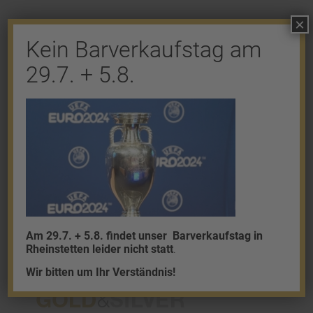
×
Kein Barverkaufstag am
Shop
29.7. + 5.8.
Gold
Granalien
Palladium
Platin
Silber
Am 29.7. + 5.8. findet unser
Barverkaufstag in
Rheinstetten leider nicht statt
.
Wir bitten um Ihr Verständnis!