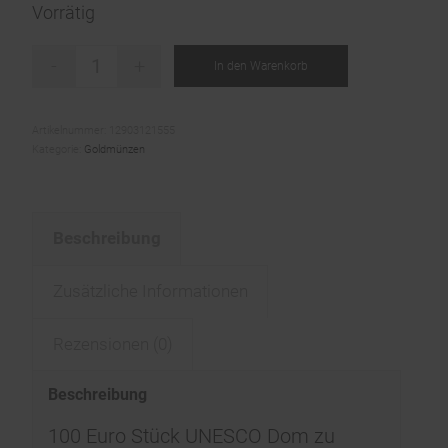
Vorrätig
In den Warenkorb
Artikelnummer:
12903121555
Kategorie:
Goldmünzen
Beschreibung
Zusätzliche Informationen
Rezensionen (0)
Beschreibung
100 Euro Stück UNESCO Dom zu