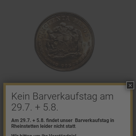
×
Kein Barverkaufstag am
29.7. + 5.8.
50 Pesos Chile
1.146,38
€
Am 29.7. + 5.8. findet unser
Barverkaufstag in
Rheinstetten leider nicht statt
.
zzgl.
Versand