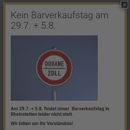
×
Kein Barverkaufstag am
29.7. + 5.8.
Shop
Gold
Granalien
Palladium
Platin
Silber
Am 29.7. + 5.8. findet unser
Barverkaufstag in
Rheinstetten leider nicht statt
.
Wir bitten um Ihr Verständnis!