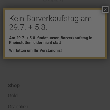
KOMMENTARE
×
Hinterlasse einen Kommentar
Kein Barverkaufstag am
An der Diskussion beteiligen?
29.7. + 5.8.
Hinterlasse uns deinen Kommentar!
Am 29.7. + 5.8. findet unser
Barverkaufstag in
Du musst
angemeldet
sein, um einen
Rheinstetten leider nicht statt
.
Kommentar abzugeben.
Wir bitten um Ihr Verständnis!
Shop
Gold
Granalien