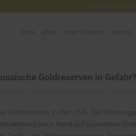
Service-Hotline Mo-Do 8:
Home
Shop
Kurse / Produkte
Über Uns
ussische Goldreserven in Gefahr
/
/
/
 Mai 2018
0 Kommentare
in
Allgemein
von
Beroli
ine Goldreserven in den USA. Die Währungs
nn niemand seine Hand auf russisches Gold