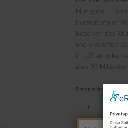
Die internation
Münzgold, Sond
Internationalen W
Reserven des Mün
und erreichten da
in US-amerikani
über 93 Milliarden
Eintrag teilen