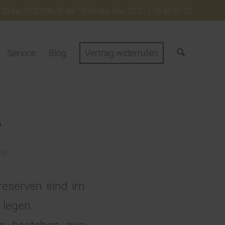
30 bis 16:30 Uhr. Fr bis 13:45 Uhr. Fon: 07 21 / 75 40 51 30
Service
Blog
Vertrag widerrufen
?
na
reserven sind im
 legen.