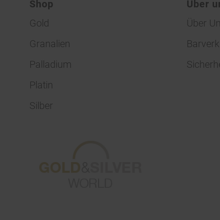
Shop
Über u
Gold
Über U
Granalien
Barverk
Palladium
Sicherh
Platin
Silber