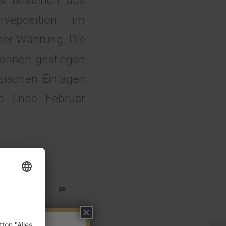
ds bestehen aus
rveposition im
her Währung. Die
onnen gestiegen
sischen Einlagen
en Ende Februar
×