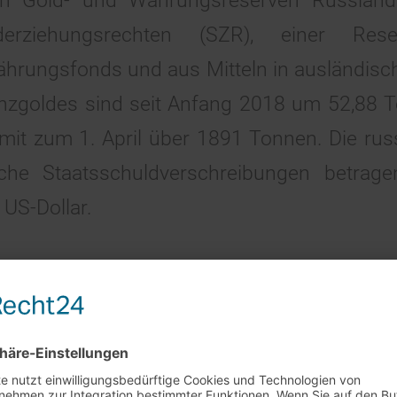
alen Gold- und Währungsreserven Russlan
erziehungsrechten (SZR), einer Rese
ährungsfonds und aus Mitteln in ausländisc
zgoldes sind seit Anfang 2018 um 52,88 T
mit zum 1. April über 1891 Tonnen. Die rus
sche Staatsschuldverschreibungen betrag
 US-Dollar.