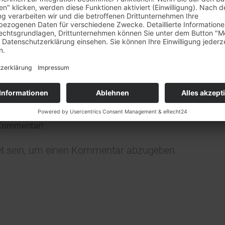
rkaufstag am 29.7. + 5.8.
et unser
Barverkaufstag in Rheinstetten leider nicht statt
.
ständnis!
0
KOMMENTARE
n Kommentar
ligen?
 Kommentar!
t
sein, um einen Kommentar abzugeben.