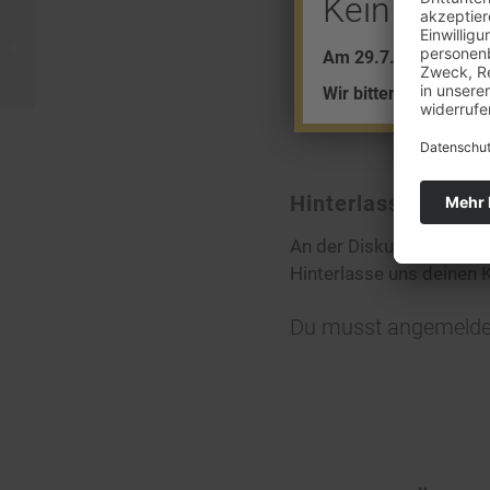
Kein Barve
Milliardär investiert in Gold
Am 29.7. + 5.8. find
Wir bitten um Ihr Ver
Hinterlasse eine
An der Diskussion betei
Hinterlasse uns deinen
Du musst
angemelde