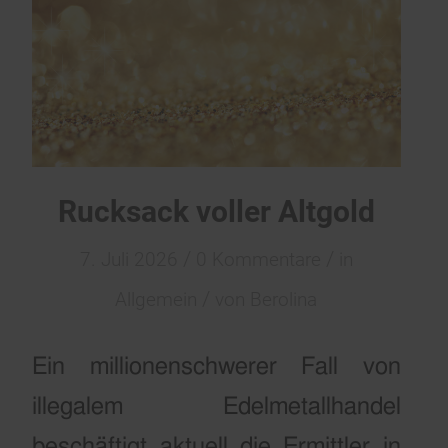
Rucksack voller Altgold
/
/
7. Juli 2026
0 Kommentare
in
/
Allgemein
von
Berolina
Ein millionenschwerer Fall von
illegalem Edelmetallhandel
beschäftigt aktuell die Ermittler in