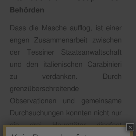
Behörden
Dass die Masche aufflog, ist einer
engen Zusammenarbeit zwischen
der Tessiner Staatsanwaltschaft
und den italienischen Carabinieri
zu verdanken. Durch
grenzüberschreitende
Observationen und gemeinsame
Durchsuchungen konnten nicht nur
die drei Haupttäter dingfest
×