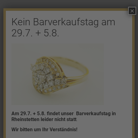
×
Kein Barverkaufstag am
29.7. + 5.8.
Shop
Gold
Granalien
Palladium
Platin
Silber
Am 29.7. + 5.8. findet unser
Barverkaufstag in
Rheinstetten leider nicht statt
.
Wir bitten um Ihr Verständnis!