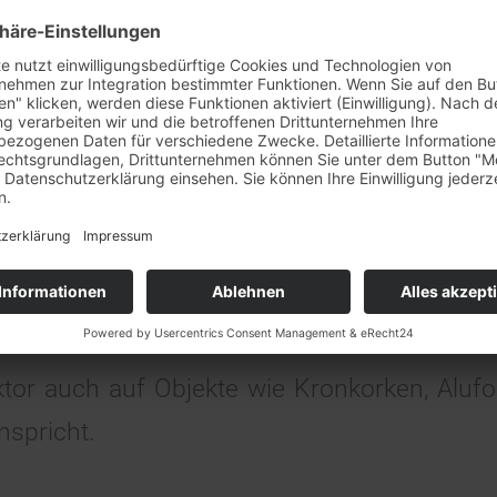
rall in Deutschland das Risiko besteht, Kampf
hnten im Boden kann Munition immer noch 
rkaufstag am 29.7. + 5.8.
re wenn man Fundstücke nicht zuordnen kö
et unser
Barverkaufstag in Rheinstetten leider nicht statt
.
 Eine verrottete und grob verschmutzte Gr
ständnis!
 erkennbar sein.
Wer auf der konkreten S
 Beispiel auf einer Wiese oder an einem 
 dass das mögliche Suchgebiet schnell e
ß sein. Die Suche kann sich dann doch aufw
ktor auch auf Objekte wie Kronkorken, Aluf
spricht.