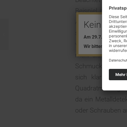
Beispiel, dass übe
Auch nach Jahrze
Kein Barve
sein. Insbesonde
Das meiste Gold
Am 29.7. + 5.8. find
vorsichtig sein.
Wir bitten um Ihr Ver
mehr als Granate
Schmuckstück zum
sich klar sein,
Quadratmeter gro
da ein Metalldete
oder Schrauben an