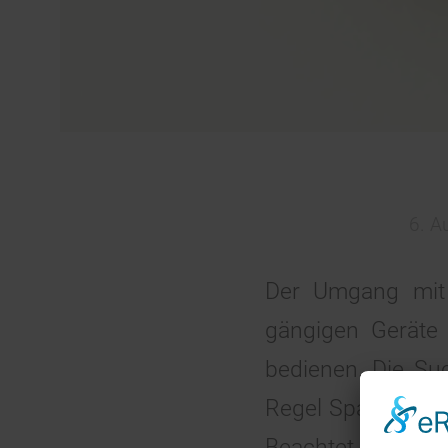
6. A
Der Umgang mit 
gängigen Geräte
bedienen. Die Su
Regel Spaß und di
Beachtet werden 