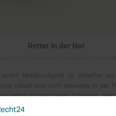
Retter in der Not
/
/
/
ugust 2021
0 Kommentare
in
Allgemein
von
Berol
einem Metallsuchgerät ist einfacher als
 sind robust und nicht schwierig in der
che selbst erfordert etwas Erfahrung, aber
e Lernkurve ist steil, so dass es nur wenig 
sollten jedoch einige wichtige Aspekte un