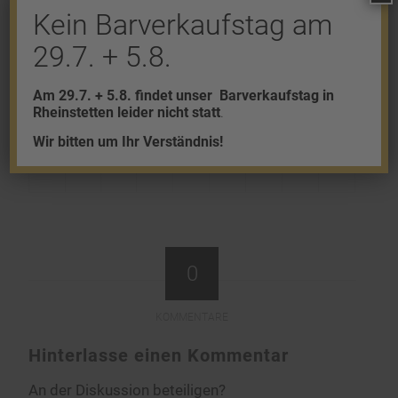
Kein Barverkaufstag am
Millionen Unzen (ca. 158 Tonnen).
29.7. + 5.8.
Am 29.7. + 5.8. findet unser
Barverkaufstag in
Eintrag teilen
Rheinstetten leider nicht statt
.
Wir bitten um Ihr Verständnis!
0
KOMMENTARE
Hinterlasse einen Kommentar
An der Diskussion beteiligen?