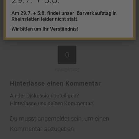
Am 29.7. + 5.8. findet unser
Barverkaufstag in
Rheinstetten leider nicht statt
.
Wir bitten um Ihr Verständnis!
0
KOMMENTARE
Hinterlasse einen Kommentar
An der Diskussion beteiligen?
Hinterlasse uns deinen Kommentar!
Du musst
angemeldet
sein, um einen
Kommentar abzugeben.