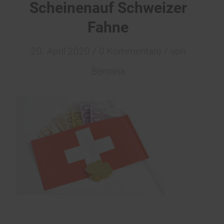
Scheinenauf Schweizer
Fahne
/
/
20. April 2020
0 Kommentare
von
Berolina