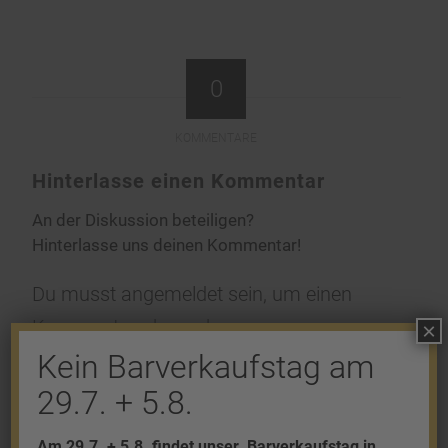
0
KOMMENTARE
Hinterlasse einen Kommentar
An der Diskussion beteiligen?
Hinterlasse uns deinen Kommentar!
Du musst
angemeldet
sein, um einen
Kommentar abzugeben.
×
Kein Barverkaufstag am
29.7. + 5.8.
Am 29.7. + 5.8. findet unser
Barverkaufstag in