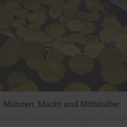
Münzen, Macht und Mittelalter
/
/
/
 Mai 2025
0 Kommentare
in
Allgemein
von
Beroli