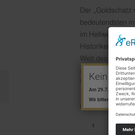
Der „Goldschatz 
bedeutendsten mi
im Hellweg-Museu
Historikerin und
Welt des mittela
an der Massener 
Kein Barve
Wertsachen im B
Gold trifft Geschichte
Am 29.7. + 5.8. find
Wir bitten um Ihr Ver
Eintrag teilen