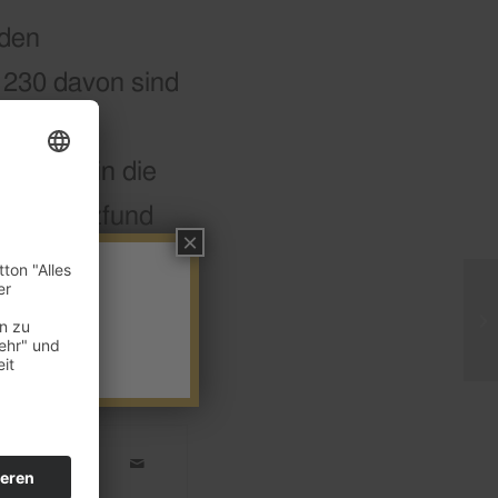
 den
 230 davon sind
 einer
en ein in die
 den Münzfund
×
nst ihre