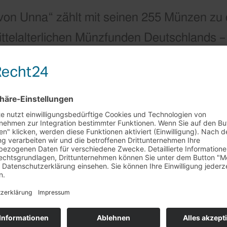
von Unna“ zählt mit seinen 255 Münzen zu
ttelalterlichen Münzfunden Deutschlands –
m Unna zu sehen. Bei einem Rundgang mit
 Museumspädagogin tauchen die Teilnehmend
lterlichen Unna, erfahren Spannendes über
Straße und entdecken, warum Menschen ei
rkaufstag am 29.7. + 5.8.
oden verbargen.
et unser
Barverkaufstag in Rheinstetten leider nicht statt
.
ständnis!