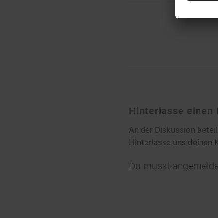
Hinterlasse eine
An der Diskussion betei
Hinterlasse uns deinen
Du musst
angemelde