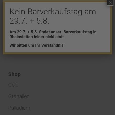
×
An der Diskussion beteiligen?
Kein Barverkaufstag am
Hinterlasse uns deinen Kommentar!
29.7. + 5.8.
Du musst
angemeldet
sein, um einen
Am 29.7. + 5.8. findet unser
Barverkaufstag in
Kommentar abzugeben.
Rheinstetten leider nicht statt
.
Wir bitten um Ihr Verständnis!
Shop
Gold
Granalien
Palladium