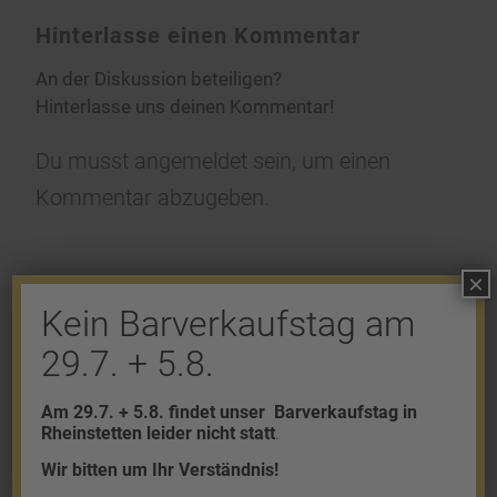
Hinterlasse einen Kommentar
An der Diskussion beteiligen?
Hinterlasse uns deinen Kommentar!
Du musst
angemeldet
sein, um einen
Kommentar abzugeben.
×
Kein Barverkaufstag am
29.7. + 5.8.
Shop
Am 29.7. + 5.8. findet unser
Barverkaufstag in
Gold
Rheinstetten leider nicht statt
.
Granalien
Wir bitten um Ihr Verständnis!